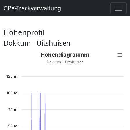
GPX-Trackverwaltung
Höhenprofil
Dokkum - Uitshuisen
Höhendiagraumm
Dokkum - Uitshuisen
125 m
100 m
75 m
50 m