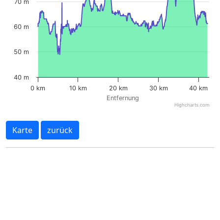
70 m
60 m
50 m
40 m
0 km
10 km
20 km
30 km
40 km
Entfernung
Highcharts.com
Karte
zurück