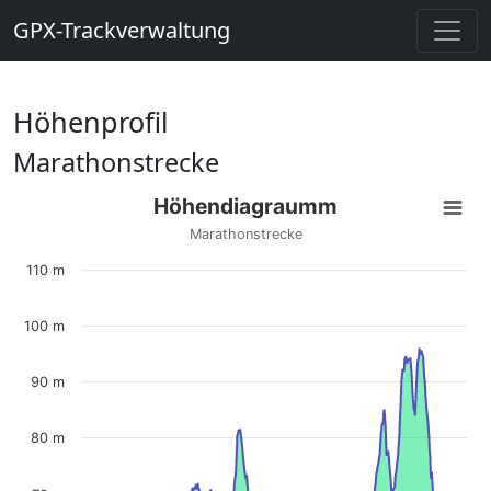
GPX-Trackverwaltung
Höhenprofil
Marathonstrecke
Höhendiagraumm
Marathonstrecke
110 m
100 m
90 m
80 m