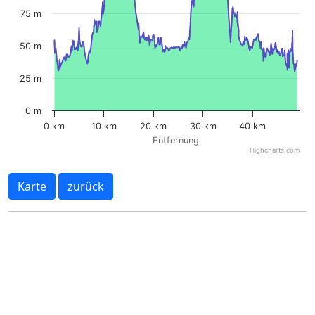
75 m
50 m
25 m
0 m
0 km
10 km
20 km
30 km
40 km
Entfernung
Highcharts.com
Karte
zurück