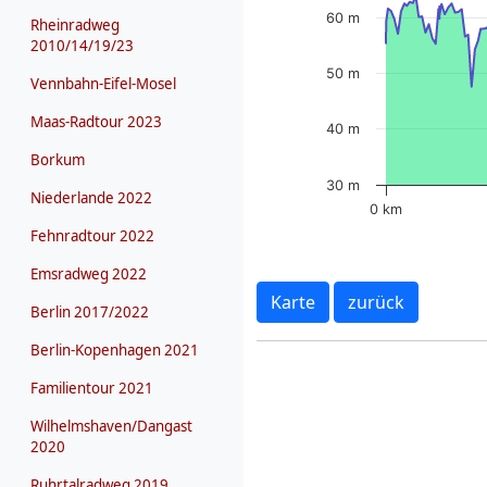
60 m
Rheinradweg
2010/14/19/23
50 m
Vennbahn-Eifel-Mosel
Maas-Radtour 2023
40 m
Borkum
30 m
Niederlande 2022
0 km
Fehnradtour 2022
Emsradweg 2022
Karte
zurück
Berlin 2017/2022
Berlin-Kopenhagen 2021
Familientour 2021
Wilhelmshaven/Dangast
2020
Ruhrtalradweg 2019