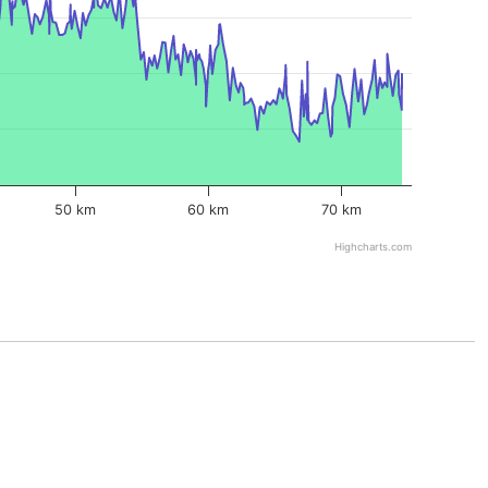
50 km
60 km
70 km
Highcharts.com