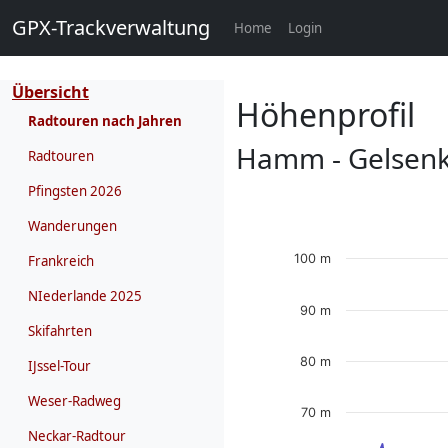
GPX-Trackverwaltung
(current)
Home
Login
Übersicht
Höhenprofil
Radtouren nach Jahren
Hamm - Gelsenk
Radtouren
Pfingsten 2026
Wanderungen
100 m
Frankreich
NIederlande 2025
90 m
Skifahrten
80 m
IJssel-Tour
Weser-Radweg
70 m
Neckar-Radtour