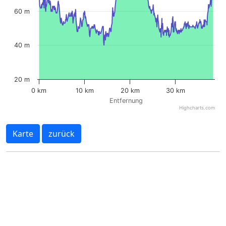
60 m
40 m
20 m
0 km
10 km
20 km
30 km
Entfernung
Highcharts.com
Karte
zurück