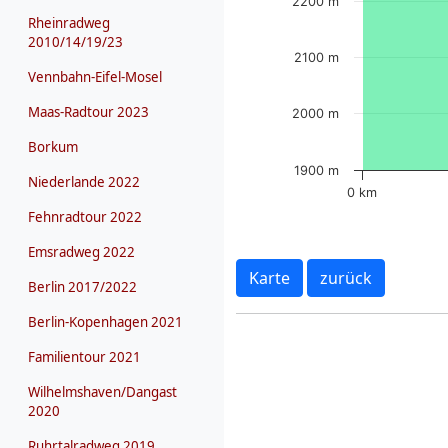
2200 m
Rheinradweg
2010/14/19/23
2100 m
Vennbahn-Eifel-Mosel
Maas-Radtour 2023
2000 m
Borkum
1900 m
Niederlande 2022
0 km
Fehnradtour 2022
Emsradweg 2022
Karte
zurück
Berlin 2017/2022
Berlin-Kopenhagen 2021
Familientour 2021
Wilhelmshaven/Dangast
2020
Ruhrtalradweg 2019