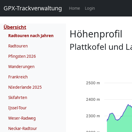
GPX-Trackverwaltung
(current)
Home
Login
Übersicht
Höhenprofil
Radtouren nach Jahren
Plattkofel und 
Radtouren
Pfingsten 2026
Wanderungen
Frankreich
2500 m
NIederlande 2025
Skifahrten
2400 m
IJssel-Tour
2300 m
Weser-Radweg
Neckar-Radtour