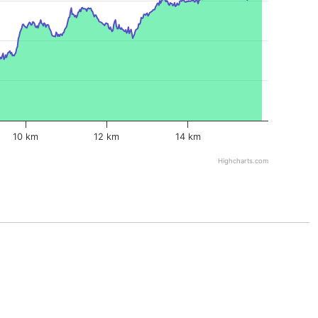
10 km
12 km
14 km
Highcharts.com