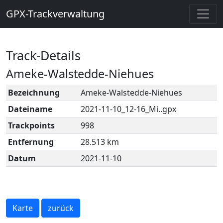
GPX-Trackverwaltung
Track-Details
Ameke-Walstedde-Niehues
Bezeichnung
Ameke-Walstedde-Niehues
Dateiname
2021-11-10_12-16_Mi..gpx
Trackpoints
998
Entfernung
28.513 km
Datum
2021-11-10
Karte
zurück