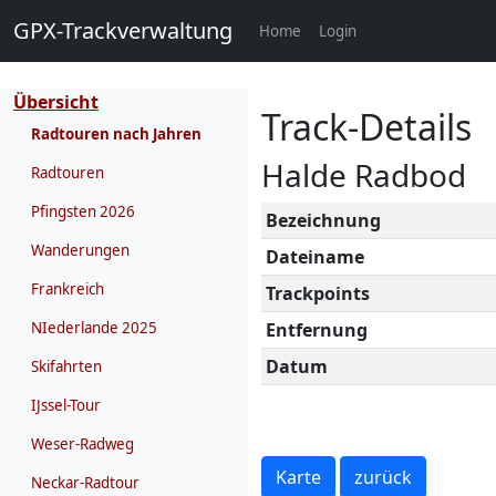
GPX-Trackverwaltung
(current)
Home
Login
Übersicht
Track-Details
Radtouren nach Jahren
Halde Radbod
Radtouren
Pfingsten 2026
Bezeichnung
Wanderungen
Dateiname
Frankreich
Trackpoints
NIederlande 2025
Entfernung
Datum
Skifahrten
IJssel-Tour
Weser-Radweg
Karte
zurück
Neckar-Radtour