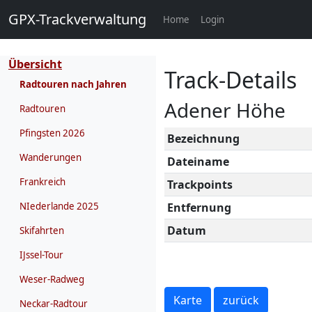
GPX-Trackverwaltung
(current)
Home
Login
Übersicht
Track-Details
Radtouren nach Jahren
Adener Höhe
Radtouren
Pfingsten 2026
Bezeichnung
Wanderungen
Dateiname
Frankreich
Trackpoints
NIederlande 2025
Entfernung
Datum
Skifahrten
IJssel-Tour
Weser-Radweg
Karte
zurück
Neckar-Radtour