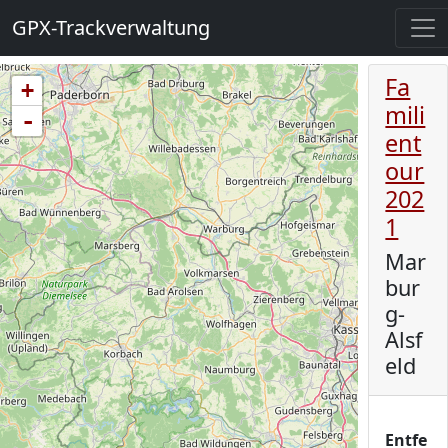
GPX-Trackverwaltung
Fa
+
mili
-
ent
our
202
1
Mar
bur
g-
Alsf
eld
Entfe