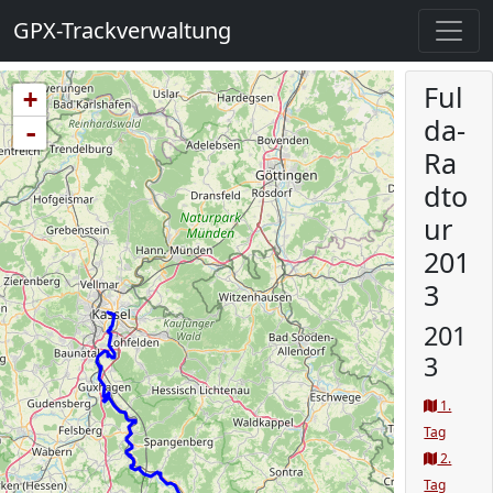
GPX-Trackverwaltung
Ful
+
da-
-
Ra
dto
ur
201
3
201
3
1.
Tag
2.
Tag